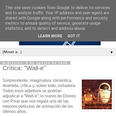
This site uses cookies from Google to deliver its services
and to analyze traffic. Your IP address and user-agent are
shared with Google along with performance and security
metrics to ensure quality of service, generate usage
statistics, and to detect and address abuse.
LEARN MORE
GOT IT
▼
miércoles, 6 de agosto de 2008
Crítica: "Wall-e"
Sorprendente, imaginativa, romántica,
divertida, crítica y, sobre todo, soñadora.
Todos esos adjetivos se podrían
adjudicar a “Wall-e”; lo nuevo de Disney
con Pixar que nos regala una de las
mejores películas de animación de los
últimos años.