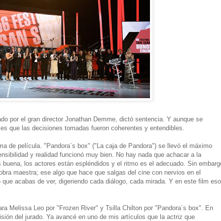
neado por el gran director Jonathan Demme, dictó sentencia. Y aunque se
o es que las decisiones tomadas fueron coherentes y entendibles.
a de película. "Pandora´s box" ("La caja de Pandora") se llevó el máximo
ensibilidad y realidad funcionó muy bien. No hay nada que achacar a la
es buena, los actores están espléndidos y el ritmo es el adecuado. Sin embarg
 obra maestra; ese algo que hace que salgas del cine con nervios en el
que acabas de ver, digeriendo cada diálogo, cada mirada. Y en este film eso
ara Melissa Leo por "Frozen River" y Tsilla Chilton por "Pandora´s box". En
sión del jurado. Ya avancé en uno de mis artículos que la actriz que