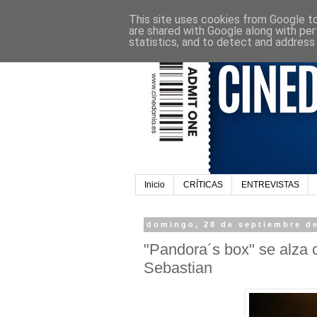
This site uses cookies from Google to 
are shared with Google along with per
statistics, and to detect and address
Inicio
CRÍTICAS
ENTREVISTAS
domingo, 28 de septiembre d
"Pandora´s box" se alza 
Sebastian