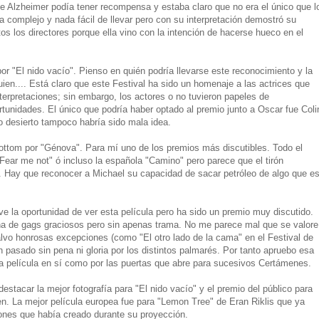
de Alzheimer podía tener recompensa y estaba claro que no era el único que l
 complejo y nada fácil de llevar pero con su interpretación demostró su
os los directores porque ella vino con la intención de hacerse hueco en el
or "El nido vacío". Pienso en quién podría llevarse este reconocimiento y la
guien.... Está claro que este Festival ha sido un homenaje a las actrices que
erpretaciones; sin embargo, los actores o no tuvieron papeles de
unidades. El único que podría haber optado al premio junto a Oscar fue Coli
o desierto tampoco habría sido mala idea.
bottom por "Génova". Para mí uno de los premios más discutibles. Todo el
ear me not" ó incluso la española "Camino" pero parece que el tirón
. Hay que reconocer a Michael su capacidad de sacar petróleo de algo que e
uve la oportunidad de ver esta película pero ha sido un premio muy discutido.
na de gags graciosos pero sin apenas trama. No me parece mal que se valore
alvo honrosas excepciones (como "El otro lado de la cama" en el Festival de
 pasado sin pena ni gloria por los distintos palmarés. Por tanto apruebo esa
 la película en sí como por las puertas que abre para sucesivos Certámenes.
stacar la mejor fotografía para "El nido vacío" y el premio del público para
n. La mejor película europea fue para "Lemon Tree" de Eran Riklis que ya
es que había creado durante su proyección.