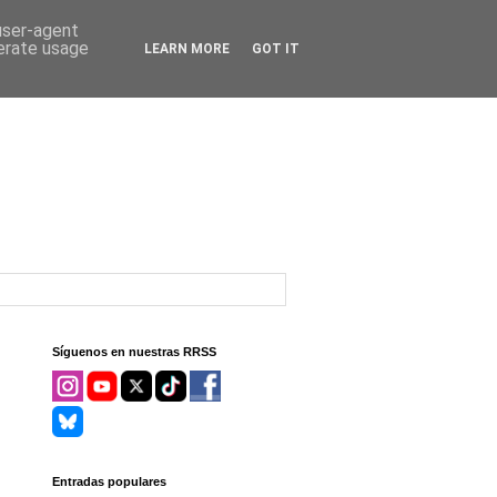
 user-agent
nerate usage
LEARN MORE
GOT IT
Síguenos en nuestras RRSS
Entradas populares