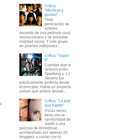
Crítica:
"Mentiras y
gordas"
Toda
generación de
actores
necesita de una película coral
revolucionaria y de presunta
realidad social. Y este grupo
de jóvenes intérpretes ...
Crítica: "Super
8"
Cuentan que la
sintonía entre
Spielberg y J.J
Abrams fue
prácticamente perfecta desde
el principio. Había un proyecto
común que ambos ansiab...
Crítica: "La piel
o
que habito"
Pocas veces
tiene uno la
oportunidad de
asistir a una
película de Almodóvar,
acompañado por apenas 20
bloggers, y contar con la