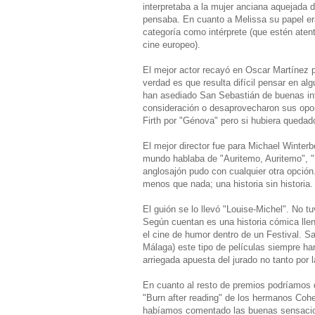
interpretaba a la mujer anciana aquejada 
pensaba. En cuanto a Melissa su papel era
categoría como intérprete (que estén atent
cine europeo).
El mejor actor recayó en Oscar Martínez p
verdad es que resulta difícil pensar en al
han asediado San Sebastián de buenas int
consideración o desaprovecharon sus oport
Firth por "Génova" pero si hubiera quedad
El mejor director fue para Michael Winter
mundo hablaba de "Auritemo, Auritemo", "F
anglosajón pudo con cualquier otra opción
menos que nada; una historia sin historia.
El guión se lo llevó "Louise-Michel". No t
Según cuentan es una historia cómica lle
el cine de humor dentro de un Festival. S
Málaga) este tipo de películas siempre han
arriegada apuesta del jurado no tanto por
En cuanto al resto de premios podríamos de
"Burn after reading" de los hermanos Cohe
habíamos comentado las buenas sensacion