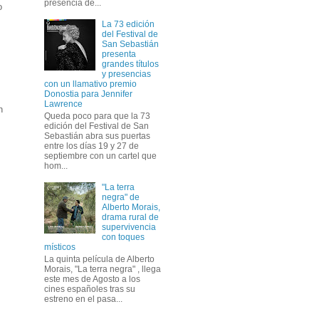
presencia de...
o
La 73 edición
del Festival de
San Sebastián
presenta
grandes títulos
y presencias
con un llamativo premio
Donostia para Jennifer
Lawrence
n
Queda poco para que la 73
edición del Festival de San
Sebastián abra sus puertas
entre los días 19 y 27 de
septiembre con un cartel que
hom...
s
"La terra
negra" de
Alberto Morais,
drama rural de
supervivencia
con toques
místicos
La quinta película de Alberto
Morais, "La terra negra" , llega
este mes de Agosto a los
cines españoles tras su
estreno en el pasa...