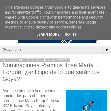
This site uses cookies from Google to deliver its services
and to analyze traffic. Your IP address and user-agent are
shared with Google along with performance and security
metrics to ensure quality of service, generate usage
statistics, and to detect and address abuse.
LEARN MORE
GOT IT
▼
martes, 16 de diciembre de 2008
Nominaciones Premios José María
Forqué, ¿anticipo de lo que serán los
Goya?
Ayer se comunicó la relación de
nominados para obtener el
premio José María Forqué en su
XIV Edición. Goya Toledo y
Enrique Cerezo, presidente de