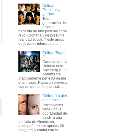
Crítica:
"Mentiras y
gordas"
Toda
generación de
actores
necesita de una película coral
revolucionaria y de presunta
realidad social. Y este grupo
de jóvenes intérpretes ...
Crítica: "Super
8"
Cuentan que la
sintonía entre
Spielberg y J.J
Abrams fue
prácticamente perfecta desde
el principio. Había un proyecto
común que ambos ansiab...
Crítica: "La piel
que habito"
Pocas veces
tiene uno la
oportunidad de
asistir a una
película de Almodóvar,
acompañado por apenas 20
bloggers, y contar con la