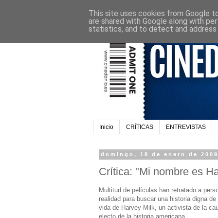
This site uses cookies from Google to 
are shared with Google along with per
statistics, and to detect and address
Inicio
CRÍTICAS
ENTREVISTAS
domingo, 18 de enero de 200
Crítica: "Mi nombre es Ha
Multitud de películas han retratado a pers
realidad para buscar una historia digna d
vida de Harvey Milk, un activista de la ca
electo de la historia americana.