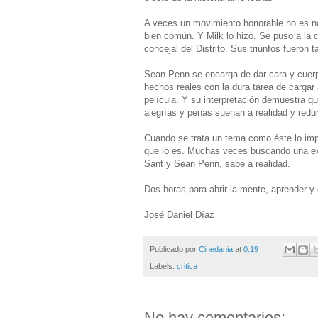
A veces un movimiento honorable no es na
bien común. Y Milk lo hizo. Se puso a la
concejal del Distrito. Sus triunfos fueron 
Sean Penn se encarga de dar cara y cuerp
hechos reales con la dura tarea de cargar a
película. Y su interpretación demuestra q
alegrías y penas suenan a realidad y redun
Cuando se trata un tema como éste lo imp
que lo es. Muchas veces buscando una exce
Sant y Sean Penn, sabe a realidad.
Dos horas para abrir la mente, aprender y d
José Daniel Díaz
Publicado por
Cinedania
at
0:19
Labels:
critica
No hay comentarios: