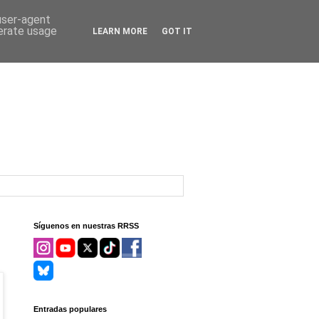
 user-agent
nerate usage
LEARN MORE
GOT IT
Síguenos en nuestras RRSS
Entradas populares