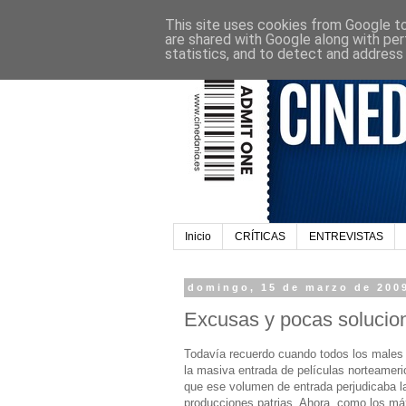
This site uses cookies from Google to 
are shared with Google along with per
statistics, and to detect and address
Inicio
CRÍTICAS
ENTREVISTAS
domingo, 15 de marzo de 200
Excusas y pocas solucion
Todavía recuerdo cuando todos los males 
la masiva entrada de películas norteamer
que ese volumen de entrada perjudicaba la
producciones patrias. Ahora, como los m