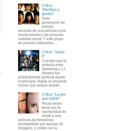
Crítica:
"Mentiras y
gordas"
Toda
generación de
actores
necesita de una película coral
revolucionaria y de presunta
realidad social. Y este grupo
de jóvenes intérpretes ...
Crítica: "Super
8"
Cuentan que la
sintonía entre
Spielberg y J.J
s
Abrams fue
prácticamente perfecta desde
el principio. Había un proyecto
común que ambos ansiab...
Crítica: "La piel
que habito"
Pocas veces
tiene uno la
oportunidad de
asistir a una
película de Almodóvar,
acompañado por apenas 20
bloggers, y contar con la