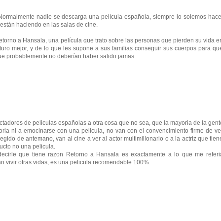
 Normalmente nadie se descarga una película española, siempre lo solemos hace
 están haciendo en las salas de cine.
torno a Hansala, una película que trato sobre las personas que pierden su vida e
uturo mejor, y de lo que les supone a sus familias conseguir sus cuerpos para qu
ue probablemente no deberían haber salido jamas.
ctadores de peliculas españolas a otra cosa que no sea, que la mayoria de la gent
toria ni a emocinarse con una pelicula, no van con el convencimiento firme de ve
ido de antemano, van al cine a ver al actor multimillonario o a la actriz que tien
ucto no una pelicula.
decirle que tiene razon Retorno a Hansala es exactamente a lo que me referi
an vivir otras vidas, es una pelicula recomendable 100%.