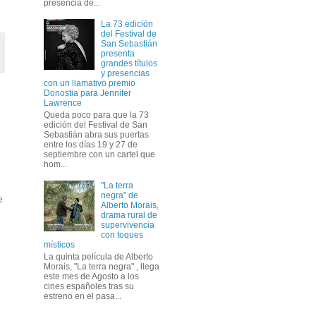
presencia de...
La 73 edición
del Festival de
San Sebastián
presenta
grandes títulos
y presencias
con un llamativo premio
Donostia para Jennifer
Lawrence
Queda poco para que la 73
edición del Festival de San
Sebastián abra sus puertas
entre los días 19 y 27 de
septiembre con un cartel que
hom...
"La terra
negra" de
e
Alberto Morais,
drama rural de
supervivencia
con toques
místicos
La quinta película de Alberto
Morais, "La terra negra" , llega
este mes de Agosto a los
cines españoles tras su
estreno en el pasa...