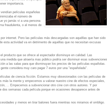
tener importancia.
 vendían películas españolas
 minimizaba el número de
que yo jamás vi a una persona
ma fraudulenta, o al menos de
 por internet. Pero las películas más descargadas son aquéllas que han sido
cia de esta actividad va en detrimento de aquéllas que no necesitan excusas
 el producto que se ofrece al espectador disminuye en calidad. Las
una medida que atraería mas público podría ser disminuir esas subvencione
ción a las salas para que disminuyan los precios de las películas españolas.
 gente considera muy caro pagar 7 euros por una "españolada".
películas de ciencia ficción. Estamos muy obsesionados con las películas de
amos más la mente y empecemos a valorar nuestro cine de efectos especiales,
zón, ... Empecemos a subvencionar otro cine con otros autores. Y por
e dos semanas cada película porque en ocasiones desaparece antes de
esidades y menos en tirar balones fuera mientras nos miramos el ombligo.