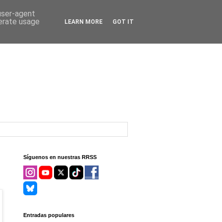
 user-agent
nerate usage
LEARN MORE
GOT IT
Síguenos en nuestras RRSS
Entradas populares