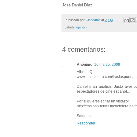
José Daniel Díaz
Publicado por
Cinedania
at
20:14
Labels:
opinion
4 comentarios:
Anónimo
16 marzo, 2009
Alberto Q.
www.lacoctelera.com/traslaspuertas
Daniel gran análisis. Justo ayer 
espectadores de cine español...
Por si quieres echar un vistazo:
http://traslaspuertas.lacoctelera.ne
Saludos!!
Responder