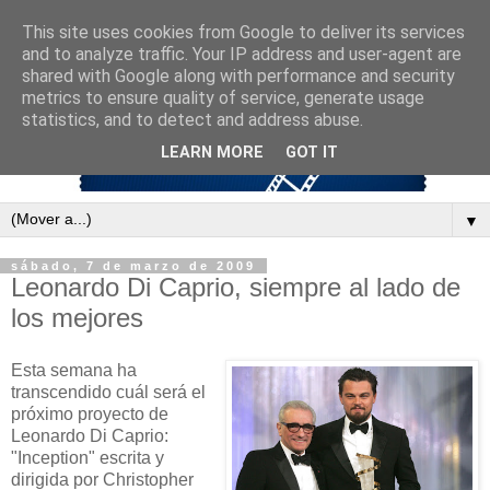
This site uses cookies from Google to deliver its services
and to analyze traffic. Your IP address and user-agent are
shared with Google along with performance and security
metrics to ensure quality of service, generate usage
statistics, and to detect and address abuse.
LEARN MORE
GOT IT
▼
sábado, 7 de marzo de 2009
Leonardo Di Caprio, siempre al lado de
los mejores
Esta semana ha
transcendido cuál será el
próximo proyecto de
Leonardo Di Caprio:
"Inception" escrita y
dirigida por Christopher