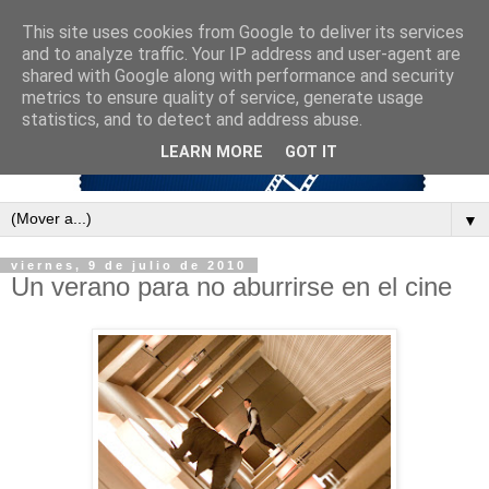
This site uses cookies from Google to deliver its services
and to analyze traffic. Your IP address and user-agent are
shared with Google along with performance and security
metrics to ensure quality of service, generate usage
statistics, and to detect and address abuse.
LEARN MORE
GOT IT
▼
viernes, 9 de julio de 2010
Un verano para no aburrirse en el cine