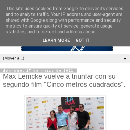
This site uses cookies from Google to deliver its services
and to analyze traffic. Your IP address and user-agent are
shared with Google along with performance and security
metrics to ensure quality of service, generate usage
statistics, and to detect and address abuse.
LEARN MORE
GOT IT
▼
domingo, 27 de marzo de 2011
Max Lemcke vuelve a triunfar con su
segundo film "Cinco metros cuadrados".