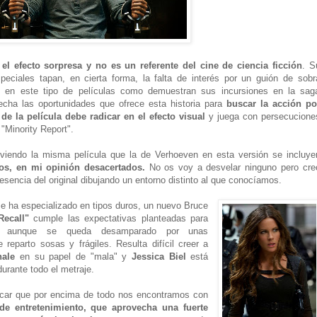
el efecto sorpresa y no es un referente del cine de ciencia ficción
. S
peciales tapan, en cierta forma, la falta de interés por un guión de sobr
to en este tipo de películas como demuestran sus incursiones en la sag
vecha las oportunidades que ofrece esta historia para
buscar la acción po
e de la película debe radicar en el efecto visual
y juega con persecucione
"Minority Report".
 viendo la misma película que la de Verhoeven en esta versión se incluye
ios, en mi opinión desacertados.
No os voy a desvelar ninguno pero cre
esencia del original dibujando un entorno distinto al que conocíamos.
e ha especializado en tipos duros, un nuevo Bruce
Recall"
cumple las expectativas planteadas para
e aunque se queda desamparado por unas
reparto sosas y frágiles. Resulta difícil creer a
hale
en su papel de "mala" y
Jessica Biel
está
durante todo el metraje.
car que por encima de todo nos encontramos con
de entretenimiento, que aprovecha una fuerte