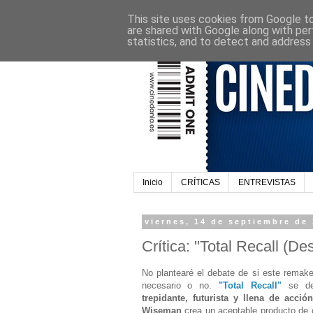
This site uses cookies from Google to 
are shared with Google along with per
statistics, and to detect and address
Inicio
CRÍTICAS
ENTREVISTAS
viernes, 14 de septiembre de
Crítica: "Total Recall (Des
No plantearé el debate de si este remake
necesario o no.
"Total Recall"
se d
trepidante, futurista y llena de acc
Wiseman
crea un aceptable producto de c