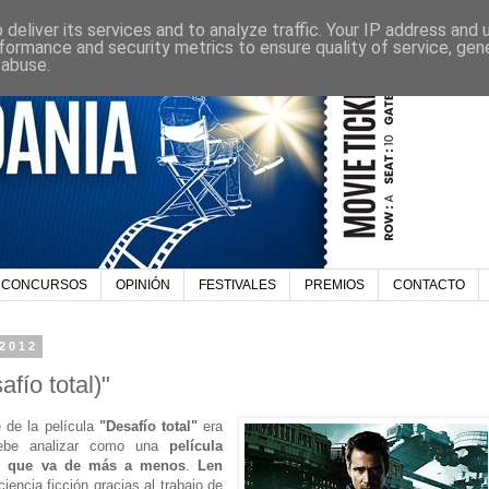
deliver its services and to analyze traffic. Your IP address and
formance and security metrics to ensure quality of service, ge
 abuse.
CONCURSOS
OPINIÓN
FESTIVALES
PREMIOS
CONTACTO
 2012
afío total)"
 de la película
"Desafío total"
era
ebe analizar como una
película
ión que va de más a menos
.
Len
iencia ficción gracias al trabajo de