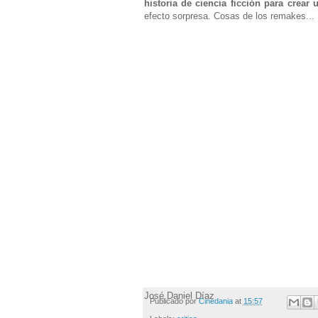
historia de ciencia ficción para crea
efecto sorpresa. Cosas de los remakes...
José Daniel Díaz
Publicado por
Cinedania
at
15:57