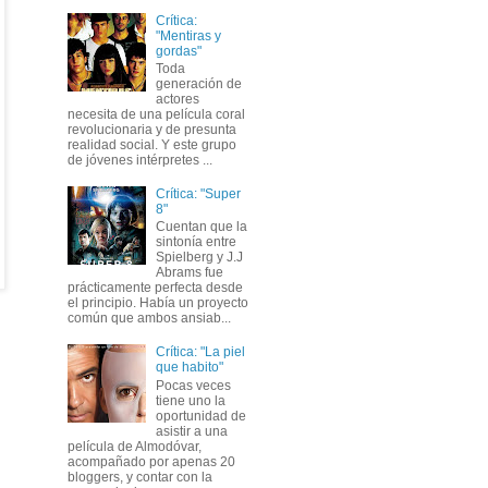
Crítica:
"Mentiras y
gordas"
Toda
generación de
actores
necesita de una película coral
revolucionaria y de presunta
realidad social. Y este grupo
de jóvenes intérpretes ...
Crítica: "Super
8"
Cuentan que la
sintonía entre
Spielberg y J.J
Abrams fue
prácticamente perfecta desde
el principio. Había un proyecto
común que ambos ansiab...
Crítica: "La piel
que habito"
Pocas veces
tiene uno la
oportunidad de
asistir a una
película de Almodóvar,
acompañado por apenas 20
bloggers, y contar con la