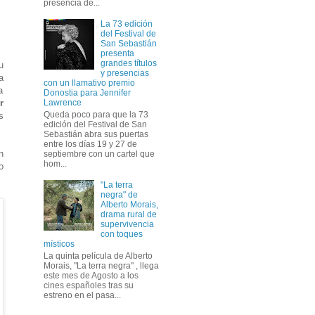
presencia de...
La 73 edición
del Festival de
San Sebastián
presenta
grandes títulos
u
y presencias
a
con un llamativo premio
a
Donostia para Jennifer
r
Lawrence
Queda poco para que la 73
s
edición del Festival de San
Sebastián abra sus puertas
entre los días 19 y 27 de
n
septiembre con un cartel que
hom...
o
"La terra
negra" de
Alberto Morais,
drama rural de
supervivencia
con toques
místicos
La quinta película de Alberto
Morais, "La terra negra" , llega
este mes de Agosto a los
cines españoles tras su
estreno en el pasa...