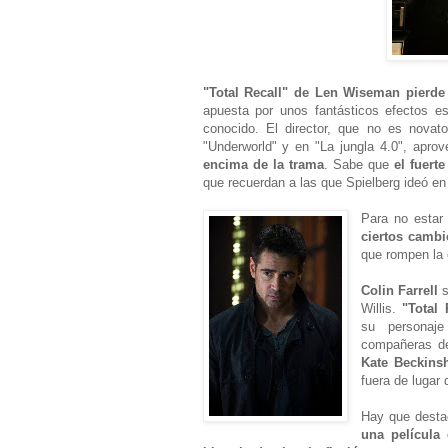
"Total Recall" de Len Wiseman pierde 
apuesta por unos fantásticos efectos es
conocido. El director, que no es nova
"Underworld" y en "La jungla 4.0", apro
encima de la trama
. Sabe que
el fuert
que recuerdan a las que Spielberg ideó en 
Para no estar
ciertos camb
que rompen la 
Colin Farrell
s
Willis.
"Total 
su personaj
compañeras de 
Kate Beckins
fuera de lugar 
Hay que desta
una película 