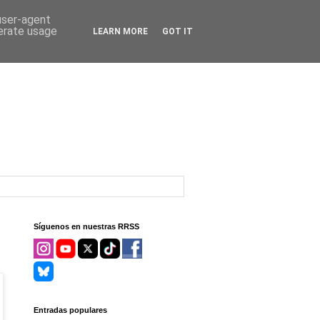
 user-agent
nerate usage
LEARN MORE
GOT IT
Síguenos en nuestras RRSS
Entradas populares