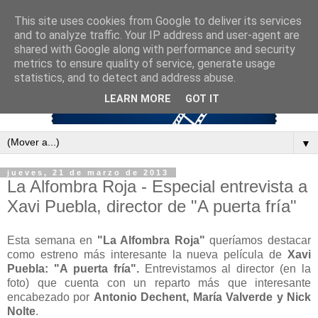
This site uses cookies from Google to deliver its services
and to analyze traffic. Your IP address and user-agent are
shared with Google along with performance and security
metrics to ensure quality of service, generate usage
statistics, and to detect and address abuse.
LEARN MORE
GOT IT
▼
jueves, 21 de marzo de 2013
La Alfombra Roja - Especial entrevista a
Xavi Puebla, director de "A puerta fría"
Esta semana en
"La Alfombra Roja"
queríamos destacar
como estreno más interesante la nueva película de
Xavi
Puebla: "A puerta fría".
Entrevistamos al director (en la
foto) que cuenta con un reparto más que interesante
encabezado por
Antonio Dechent, María Valverde y Nick
Nolte
.