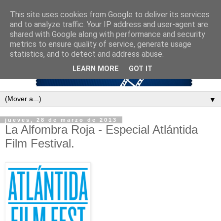
This site uses cookies from Google to deliver its services
and to analyze traffic. Your IP address and user-agent are
shared with Google along with performance and security
metrics to ensure quality of service, generate usage
statistics, and to detect and address abuse.
LEARN MORE
GOT IT
▼
jueves, 28 de marzo de 2013
La Alfombra Roja - Especial Atlántida
Film Festival.