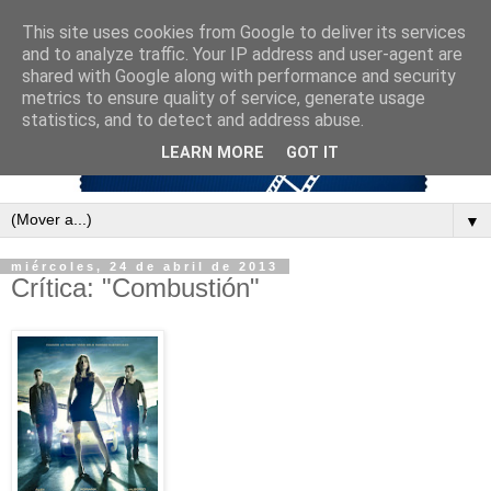
This site uses cookies from Google to deliver its services
and to analyze traffic. Your IP address and user-agent are
shared with Google along with performance and security
metrics to ensure quality of service, generate usage
statistics, and to detect and address abuse.
LEARN MORE
GOT IT
▼
miércoles, 24 de abril de 2013
Crítica: "Combustión"