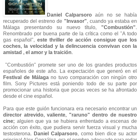
Daniel Calparsoro
aún no se había
recuperado del estreno de
"Invasor"
, cuando ya estaba en
Málaga presentando su nuevo título,
"Combustión"
.
Renombrado por buena parte de la crítica como el "A todo
gas español",
este thriller de acción consigue que los
coches, la velocidad y la delincuencia convivan con la
amistad , el amor y la traición
.
"Combustión" promete ser uno de los grandes productos
españoles de este año. La expectación que generó en el
Festival de Málaga
no tuvo comparación con ningún otro
film. Sony Pictures está poniendo todo de su parte por
promocionar una historia que pocas veces se ha afrontado
desde el cine español.
Para que este guión funcionara era necesario encontrar un
director atrevido, valiente, "raruno" dentro de nuestro
cine;
alguien que ya se hubiera enfrentado a escenas de
acción con éxito, que pudiera servir fuerza visual y mucha
testosterona.
Daniel Calparsoro
, como bien dice su actor
principal Alex González, era el nombre adecuado para rodar