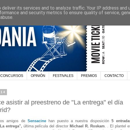
deliver its services and to analyze traffic. Your IP address and
formance and security metrics to ensure quality of service, ge
 abuse.
CONCURSOS
OPINIÓN
FESTIVALES
PREMIOS
CONTACTO
014
istir al preestreno de "La entrega" el día
rid?
ros amigos de
Sensacine
han puesto a nuestra disposición
5 entrada
"La entrega",
última película del director
Michael R. Roskam
.
.
El plantel e