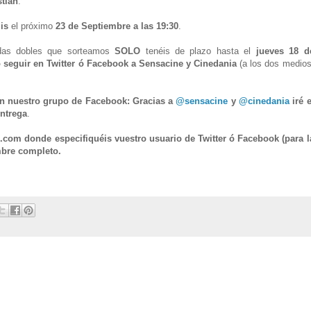
tián
.
is
el próximo
23 de Septiembre a las 19:30
.
radas dobles que sorteamos
SOLO
tenéis de plazo hasta el
jueves 18 d
o seguir en Twitter ó Facebook a Sensacine y Cinedania
(a los dos medios
 en nuestro grupo de Facebook: Gracias a
@sensacine
y
@cinedania
iré e
ntrega
.
.com donde especifiquéis vuestro usuario de Twitter ó Facebook (para l
mbre completo.