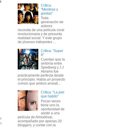
s
Crítica:
"Mentiras y
gordas"
Toda
generación de
actores
necesita de una película coral
revolucionaria y de presunta
realidad social. Y este grupo
de jóvenes intérpretes ...
Crítica: "Super
8"
Cuentan que la
sintonía entre
Spielberg y J.J
Abrams fue
prácticamente perfecta desde
el principio. Había un proyecto
común que ambos ansiab...
Crítica: "La piel
que habito"
Pocas veces
tiene uno la
oportunidad de
asistir a una
película de Almodóvar,
o
acompañado por apenas 20
n
bloggers, y contar con la