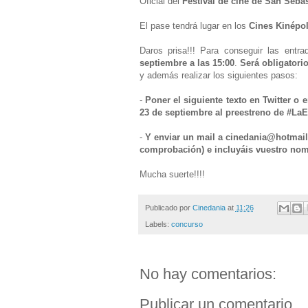
Oficial del
Festival de cine de San Sebas
El pase tendrá lugar en los
Cines Kinépol
Daros prisa!!! Para conseguir las ent
septiembre a las 15:00
.
Será obligatori
y además realizar los siguientes pasos:
-
Poner el siguiente texto en Twitter o
23 de septiembre al preestreno de #LaE
-
Y enviar un mail a cinedania@hotmail
comprobación) e incluyáis vuestro no
Mucha suerte!!!!
Publicado por
Cinedania
at
11:26
Labels:
concurso
No hay comentarios:
Publicar un comentario