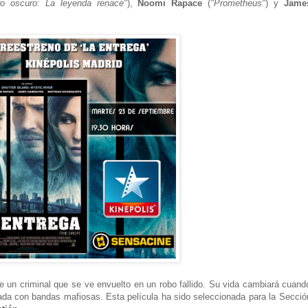
ero oscuro: La leyenda renace"
),
Noomi Rapace
(
"Prometheus"
) y
Jame
a de un criminal que se ve envuelto en un robo fallido. Su vida cambiará cuand
nada con bandas mafiosas. Esta película ha sido seleccionada para la Secció