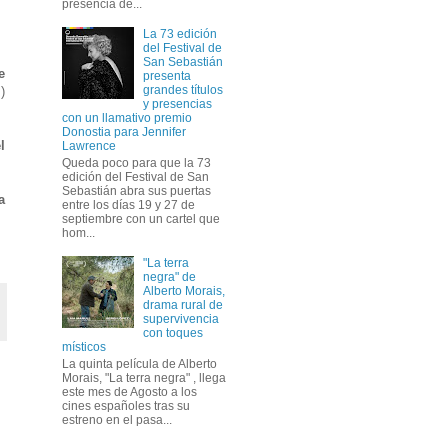
presencia de...
La 73 edición
del Festival de
San Sebastián
e
presenta
grandes títulos
)
y presencias
con un llamativo premio
Donostia para Jennifer
l
Lawrence
Queda poco para que la 73
edición del Festival de San
Sebastián abra sus puertas
a
entre los días 19 y 27 de
septiembre con un cartel que
hom...
"La terra
negra" de
Alberto Morais,
drama rural de
supervivencia
con toques
místicos
La quinta película de Alberto
Morais, "La terra negra" , llega
este mes de Agosto a los
cines españoles tras su
estreno en el pasa...