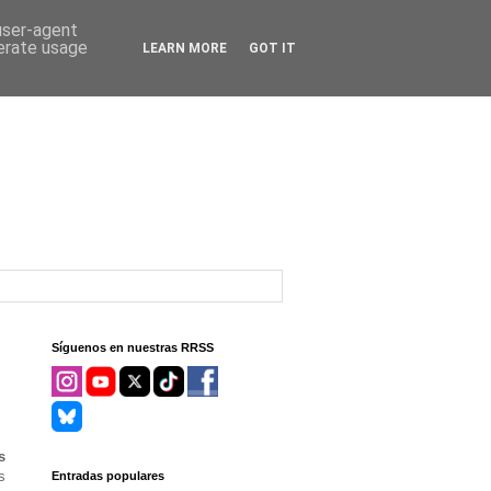
 user-agent
nerate usage
LEARN MORE
GOT IT
Síguenos en nuestras RRSS
s
s
Entradas populares