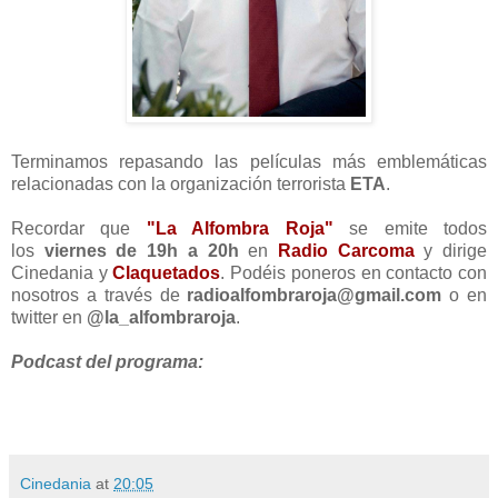
Terminamos repasando las películas más emblemáticas
relacionadas con la organización terrorista
ETA
.
Recordar que
"La Alfombra Roja"
se emite todos
los
viernes de 19h a 20h
en
Radio Carcoma
y dirige
Cinedania y
Claquetados
. Podéis poneros en contacto con
nosotros a través de
radioalfombraroja@gmail.com
o en
twitter en
@la_alfombraroja
.
Podcast del programa:
Cinedania
at
20:05