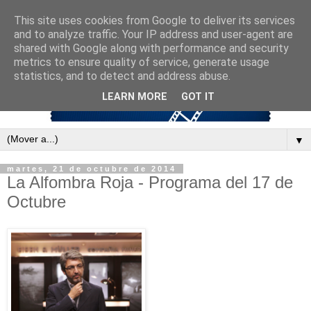
This site uses cookies from Google to deliver its services
and to analyze traffic. Your IP address and user-agent are
shared with Google along with performance and security
metrics to ensure quality of service, generate usage
statistics, and to detect and address abuse.
LEARN MORE
GOT IT
▼
martes, 21 de octubre de 2014
La Alfombra Roja - Programa del 17 de
Octubre