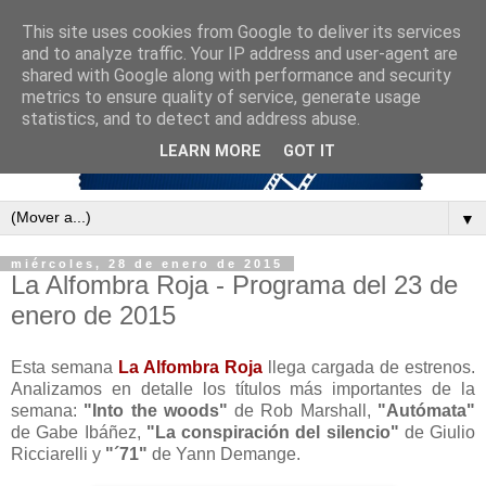
This site uses cookies from Google to deliver its services
and to analyze traffic. Your IP address and user-agent are
shared with Google along with performance and security
metrics to ensure quality of service, generate usage
statistics, and to detect and address abuse.
LEARN MORE
GOT IT
▼
miércoles, 28 de enero de 2015
La Alfombra Roja - Programa del 23 de
enero de 2015
Esta semana
La Alfombra Roja
llega cargada de estrenos.
Analizamos en detalle los títulos más importantes de la
semana:
"Into the woods"
de Rob Marshall,
"Autómata"
de Gabe Ibáñez,
"La conspiración del silencio"
de Giulio
Ricciarelli y
"´71"
de Yann Demange.