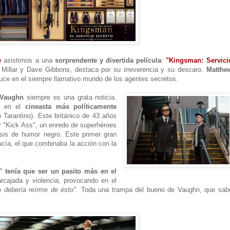
e
asistimos a una
sorprendente y divertida película
:
"Kingsman: Servici
Millar y Dave Gibbons, destaca por su irreverencia y su descaro.
Matthe
oduce en el siempre llamativo mundo de los agentes secretos.
 Vaughn
siempre es una grata noticia.
s, en el
cineasta más políticamente
 Tarantino). Este británico de 43 años
r "Kick Ass", un enredo de superhéroes
sis de humor negro. Este primer gran
cía, el que combinaba la acción con la
" tenía que ser un pasito más en el
rcajada y violencia, provocando en el
o debería reírme de ésto"
. Toda una trampa del bueno de Vaughn, que sab