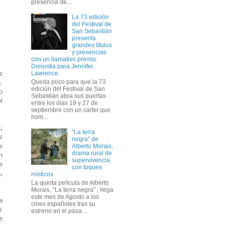
presencia de...
La 73 edición
del Festival de
San Sebastián
presenta
grandes títulos
y presencias
con un llamativo premio
Donostia para Jennifer
e
Lawrence
Queda poco para que la 73
.
edición del Festival de San
o
Sebastián abra sus puertas
l
entre los días 19 y 27 de
septiembre con un cartel que
hom...
,
"La terra
s
negra" de
e
Alberto Morais,
drama rural de
n
supervivencia
e
con toques
,
místicos
La quinta película de Alberto
Morais, "La terra negra" , llega
este mes de Agosto a los
a
cines españoles tras su
s
estreno en el pasa...
e