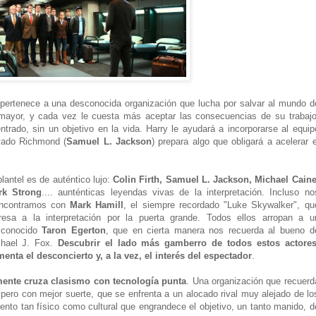
 pertenece a una desconocida organización que lucha por salvar al mundo d
mayor, y cada vez le cuesta más aceptar las consecuencias de su trabajo
ntrado, sin un objetivo en la vida. Harry le ayudará a incorporarse al equip
vado Richmond (
Samuel L. Jackson
) prepara algo que obligará a acelerar e
plantel es de auténtico lujo:
Colin Firth, Samuel L. Jackson, Michael Caine
rk Strong
.... aunténticas leyendas vivas de la interpretación. Incluso no
encontramos con
Mark Hamill
, el siempre recordado "Luke Skywalker", qu
resa a la interpretación por la puerta grande. Todos ellos arropan a u
sconocido
Taron Egerton
, que en cierta manera nos recuerda al bueno d
chael J. Fox.
Descubrir el lado más gamberro de todos estos actores
enta el desconcierto y, a la vez, el interés del espectador
.
ente cruza clasismo con tecnología punta
. Una organización que recuerd
ero con mejor suerte, que se enfrenta a un alocado rival muy alejado de lo
nto tan físico como cultural que engrandece el objetivo, un tanto manido, d