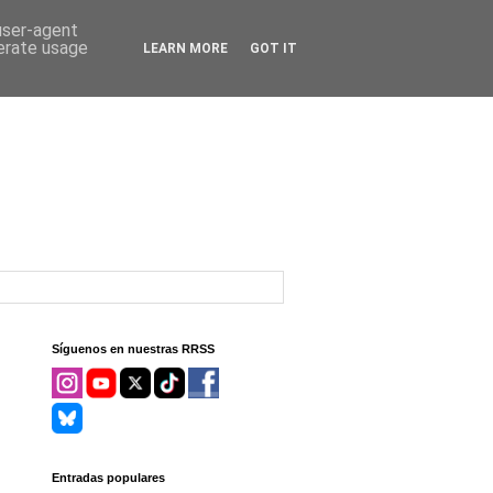
 user-agent
nerate usage
LEARN MORE
GOT IT
Síguenos en nuestras RRSS
Entradas populares