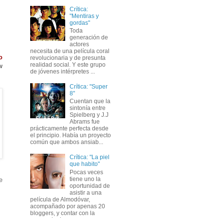
Crítica:
"Mentiras y
gordas"
Toda
generación de
actores
necesita de una película coral
o
revolucionaria y de presunta
realidad social. Y este grupo
w
de jóvenes intérpretes ...
Crítica: "Super
8"
Cuentan que la
sintonía entre
Spielberg y J.J
Abrams fue
prácticamente perfecta desde
el principio. Había un proyecto
común que ambos ansiab...
Crítica: "La piel
que habito"
Pocas veces
tiene uno la
e
oportunidad de
asistir a una
película de Almodóvar,
acompañado por apenas 20
bloggers, y contar con la