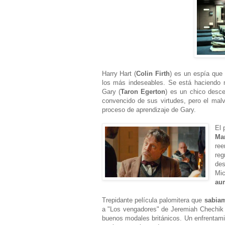
Harry Hart (
Colin Firth
) es un espía que
los más indeseables. Se está haciendo 
Gary (
Taron Egerton
) es un chico desce
convencido de sus virtudes, pero el mal
proceso de aprendizaje de Gary.
El 
Ma
re
reg
de
Mi
aum
Trepidante película palomitera que
sabiam
a "Los vengadores" de Jeremiah Chechik p
buenos modales británicos. Un enfrentamie