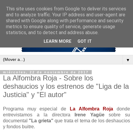
This site uses cookies from Google to deliver its services
and to analyze traffic. Your IP address and user-agent are
shared with Google along with performance and security
metrics to ensure quality of service, generate usage
statistics, and to detect and address abuse.
LEARN MORE
GOT IT
▼
miércoles, 22 de noviembre de 2017
La Alfombra Roja - Sobre los
deshaucios y los estrenos de "Liga de la
Justicia" y "El autor"
Programa muy especial de
La Alfombra Roja
donde
entrevistamos a la directora
Irene Yagüe
sobre su
documental
"La grieta"
que trata el tema de los deshaucios
y fondos buitre.