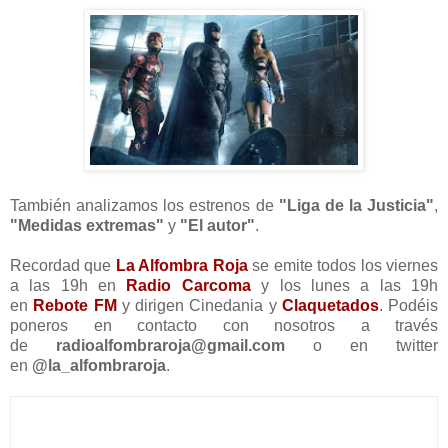
También analizamos los estrenos de
"Liga de la Justicia"
,
"Medidas extremas"
y
"El autor"
.
Recordad que
La Alfombra Roja
se emite todos los viernes
a las 19h en
Radio Carcoma
y los lunes a las 19h
en
Rebote FM
y dirigen Cinedania y
Claquetados
. Podéis
poneros en contacto con nosotros a través
de
radioalfombraroja@gmail.com
o en twitter
en
@la_alfombraroja
.