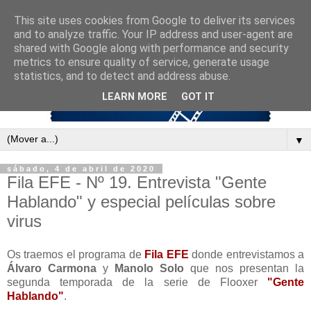
This site uses cookies from Google to deliver its services
and to analyze traffic. Your IP address and user-agent are
shared with Google along with performance and security
metrics to ensure quality of service, generate usage
statistics, and to detect and address abuse.
LEARN MORE
GOT IT
▼
sábado, 4 de abril de 2020
Fila EFE - Nº 19. Entrevista "Gente
Hablando" y especial películas sobre
virus
Os traemos el programa de
Fila EFE
donde entrevistamos a
Álvaro Carmona
y
Manolo Solo
que nos presentan la
segunda temporada de la serie de Flooxer
"Gente
Hablando"
.