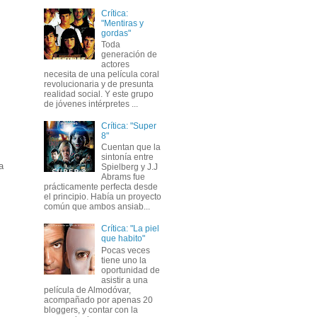
Crítica:
"Mentiras y
gordas"
Toda
generación de
actores
necesita de una película coral
revolucionaria y de presunta
realidad social. Y este grupo
de jóvenes intérpretes ...
Crítica: "Super
8"
Cuentan que la
sintonía entre
a
Spielberg y J.J
Abrams fue
prácticamente perfecta desde
el principio. Había un proyecto
común que ambos ansiab...
Crítica: "La piel
que habito"
Pocas veces
tiene uno la
oportunidad de
asistir a una
película de Almodóvar,
acompañado por apenas 20
bloggers, y contar con la