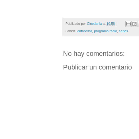
Publicado por
Cinedania
at
10:58
Labels:
entrevista
,
programa radio
,
series
No hay comentarios:
Publicar un comentario