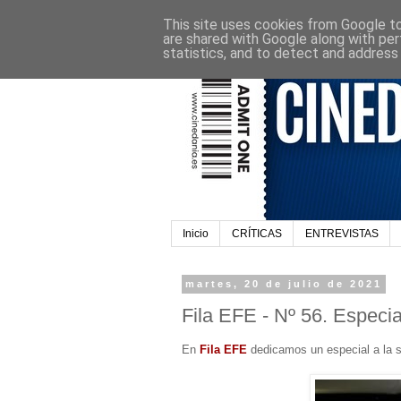
This site uses cookies from Google to 
are shared with Google along with per
statistics, and to detect and address
Inicio
CRÍTICAS
ENTREVISTAS
martes, 20 de julio de 2021
Fila EFE - Nº 56. Especia
En
Fila EFE
dedicamos un especial a la 