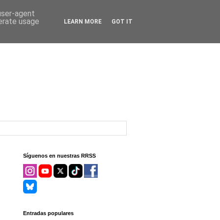
 user-agent
nerate usage
LEARN MORE
GOT IT
Síguenos en nuestras RRSS
Entradas populares