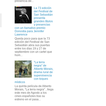
presencia de...
La 73 edición
del Festival de
San Sebastián
presenta
grandes títulos
y presencias
con un llamativo premio
Donostia para Jennifer
Lawrence
Queda poco para que la 73
edición del Festival de San
Sebastián abra sus puertas
entre los días 19 y 27 de
septiembre con un cartel que
hom...
"La terra
negra" de
Alberto Morais,
drama rural de
supervivencia
con toques
místicos
La quinta película de Alberto
Morais, "La terra negra" , llega
este mes de Agosto a los
cines españoles tras su
estreno en el pasa...