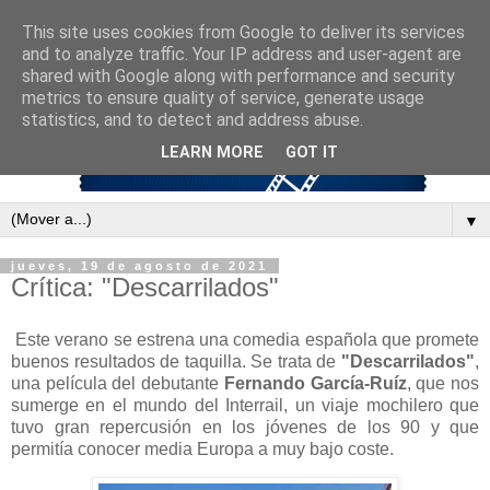
This site uses cookies from Google to deliver its services
and to analyze traffic. Your IP address and user-agent are
shared with Google along with performance and security
metrics to ensure quality of service, generate usage
statistics, and to detect and address abuse.
LEARN MORE
GOT IT
▼
jueves, 19 de agosto de 2021
Crítica: "Descarrilados"
Este verano se estrena una comedia española que promete
buenos resultados de taquilla. Se trata de
"Descarrilados"
,
una película del debutante
Fernando García-Ruíz
, que nos
sumerge en el mundo del Interrail, un viaje mochilero que
tuvo gran repercusión en los jóvenes de los 90 y que
permitía conocer media Europa a muy bajo coste.