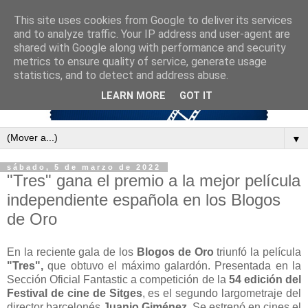
This site uses cookies from Google to deliver its services
and to analyze traffic. Your IP address and user-agent are
shared with Google along with performance and security
metrics to ensure quality of service, generate usage
statistics, and to detect and address abuse.
LEARN MORE
GOT IT
▼
sábado, 5 de marzo de 2022
"Tres" gana el premio a la mejor película
independiente española en los Blogos
de Oro
En la reciente gala de los
Blogos de Oro
triunfó la película
"Tres",
que obtuvo el máximo galardón. Presentada en la
Sección Oficial Fantastic a competición de la
54 edición del
Festival de cine de Sitges
, es el segundo largometraje del
director barcelonés
Juanjo Giménez.
Se estrenó en cines el