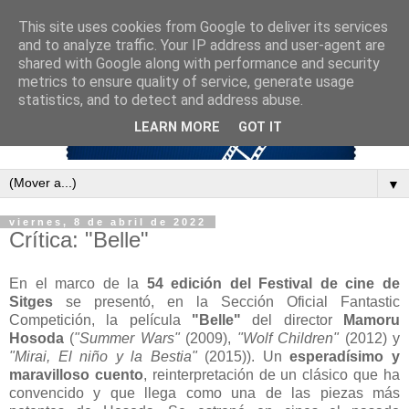
This site uses cookies from Google to deliver its services
and to analyze traffic. Your IP address and user-agent are
shared with Google along with performance and security
metrics to ensure quality of service, generate usage
statistics, and to detect and address abuse.
LEARN MORE
GOT IT
▼
viernes, 8 de abril de 2022
Crítica: "Belle"
En el marco de la
54 edición del Festival de cine de
Sitges
se presentó, en la Sección Oficial Fantastic
Competición, la película
"Belle"
del director
Mamoru
Hosoda
(
"Summer Wars"
(2009),
"Wolf Children"
(2012) y
"Mirai, El niño y la Bestia"
(2015)). Un
esperadísimo y
maravilloso cuento
, reinterpretación de un clásico que ha
convencido y que llega como una de las piezas más