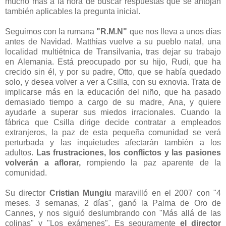
mucho más a la hora de buscar respuestas que se antojan
también aplicables la pregunta inicial.
Seguimos con la rumana
"R.M.N"
que nos lleva a unos días
antes de Navidad. Matthias vuelve a su pueblo natal, una
localidad multiétnica de Transilvania, tras dejar su trabajo
en Alemania. Está preocupado por su hijo, Rudi, que ha
crecido sin él, y por su padre, Otto, que se había quedado
solo, y desea volver a ver a Csilla, con su exnovia. Trata de
implicarse más en la educación del niño, que ha pasado
demasiado tiempo a cargo de su madre, Ana, y quiere
ayudarle a superar sus miedos irracionales. Cuando la
fábrica que Csilla dirige decide contratar a empleados
extranjeros, la paz de esta pequeña comunidad se verá
perturbada y las inquietudes afectarán también a los
adultos.
Las frustraciones, los conflictos y las pasiones
volverán a aflorar,
rompiendo la paz aparente de la
comunidad.
Su director
Cristian Mungiu
maravilló en el 2007 con "4
meses. 3 semanas, 2 días", ganó la Palma de Oro de
Cannes, y nos siguió deslumbrando con "Más allá de las
colinas" y "Los exámenes". Es seguramente
el director