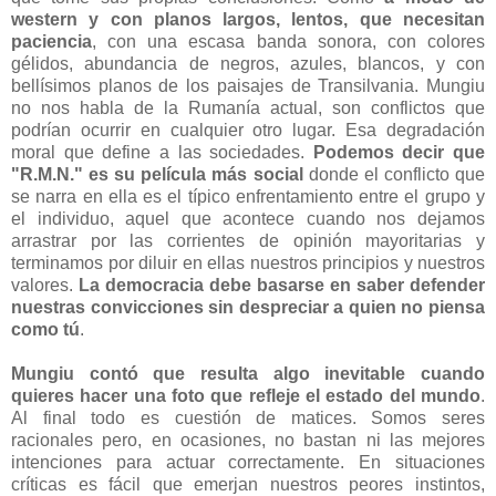
western y con planos largos, lentos, que necesitan
paciencia
, con una escasa banda sonora, con colores
gélidos, abundancia de negros, azules, blancos, y con
bellísimos planos de los paisajes de Transilvania.
Mungiu
no nos habla de la Rumanía actual, son conflictos que
podrían ocurrir en cualquier otro lugar. Esa degradación
moral que define a las sociedades.
Podemos decir que
"R.M.N." es su película más social
donde el conflicto que
se narra en ella es el típico enfrentamiento entre el grupo y
el individuo, aquel que acontece cuando nos dejamos
arrastrar por las corrientes de opinión mayoritarias y
terminamos por diluir en ellas nuestros principios y nuestros
valores.
La democracia debe basarse en saber defender
nuestras convicciones sin despreciar a quien no piensa
como tú
.
Mungiu contó que resulta algo inevitable cuando
quieres hacer una foto que refleje el estado del mundo
.
Al final todo es cuestión de matices. Somos seres
racionales pero, en ocasiones, no bastan ni las mejores
intenciones para actuar correctamente. En situaciones
críticas es fácil que emerjan nuestros peores instintos,