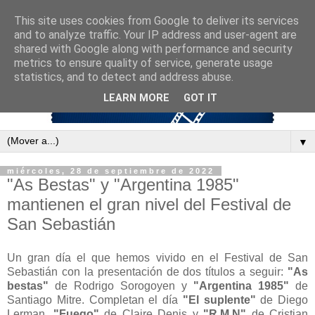
This site uses cookies from Google to deliver its services
and to analyze traffic. Your IP address and user-agent are
shared with Google along with performance and security
metrics to ensure quality of service, generate usage
statistics, and to detect and address abuse.
LEARN MORE
GOT IT
▼
miércoles, 28 de septiembre de 2022
"As Bestas" y "Argentina 1985"
mantienen el gran nivel del Festival de
San Sebastián
Un gran día el que hemos vivido en el Festival de San
Sebastián con la presentación de dos títulos a seguir:
"As
bestas"
de Rodrigo Sorogoyen y
"Argentina 1985"
de
Santiago Mitre. Completan el día
"El suplente"
de Diego
Lerman,
"Fuego"
de Claire Denis y
"R.M.N"
de Cristian