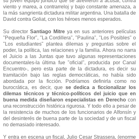
su joven equipo jurídico que se atrevieron a acusar, contra
viento y marea, a contrarreloj y bajo constante amenaza, a
la más sangrienta dictadura militar argentina. Una batalla de
David contra Goliat, con los héroes menos esperados.
Su director
Santiago Mitre
ya en sus anteriores películas
"Pequeña Flor", "La Cordillera", "Paulina", "Los Posibles" o
"Los estudiantes" plantea dilemas y preguntas sobre el
poder, la política, las relaciones y la familia. Ahora no narra
el Juicio a las Juntas que tuvo algunas representaciones
documentales-la última fue "oficial", producida por Canal
Encuentro-, pero esta parte de la dictadura, es decir su
tramitación bajo las reglas democráticas, no había sido
abordada por la ficción. Podríamos definirla como no
burocrática, es decir, que
se dedica a ficcionalizar los
dilemas técnicos y técnico-políticos del juicio que en
buena medida diseñaron especialistas en Derecho
con
una reconstrucción histórica rigurosa. Y todo ello a pesar de
la resistencia de muchos de los funcionarios de Alfonsín y
del desinterés de buena parte de la sociedad y de un fiscal
no demasiado interesado.
Y entra en escena un fiscal, Julio Cesar Strassera, (enorme