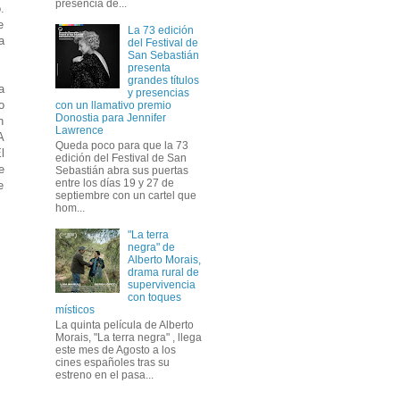
presencia de...
.
e
La 73 edición
a
del Festival de
San Sebastián
presenta
grandes títulos
a
y presencias
o
con un llamativo premio
Donostia para Jennifer
n
Lawrence
A
Queda poco para que la 73
l
edición del Festival de San
e
Sebastián abra sus puertas
entre los días 19 y 27 de
e
septiembre con un cartel que
hom...
"La terra
negra" de
Alberto Morais,
drama rural de
supervivencia
con toques
místicos
La quinta película de Alberto
Morais, "La terra negra" , llega
este mes de Agosto a los
cines españoles tras su
estreno en el pasa...