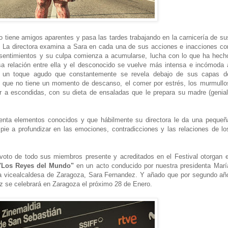
no tiene amigos aparentes y pasa las tardes trabajando en la carnicería de su
. La directora examina a Sara en cada una de sus acciones e inacciones co
sentimientos y su culpa comienza a acumularse, lucha con lo que ha hech
esa relación entre ella y el desconocido se vuelve más intensa e incómoda 
a un toque agudo que constantemente se revela debajo de sus capas d
a que no tiene un momento de descanso, el comer por estrés, los murmullo
mer a escondidas, con su dieta de ensaladas que le prepara su madre (genial
nta elementos conocidos y que hábilmente su directora le da una pequeñ
ie a profundizar en las emociones, contradicciones y las relaciones de lo
voto de todo sus miembros presente y acreditados en el Festival otorgan e
"Los Reyes del Mundo"
en un acto conducido por nuestra presidenta Marí
la vicealcaldesa de Zaragoza, Sara Fernandez. Y añado que por segundo añ
z se celebrará en Zaragoza el próximo 28 de Enero.