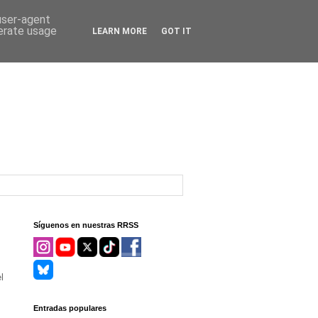
 user-agent
nerate usage
LEARN MORE
GOT IT
Síguenos en nuestras RRSS
l
Entradas populares