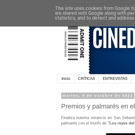
This site uses cookies from Google to 
are shared with Google along with per
statistics, and to detect and address
Inicio
CRÍTICAS
ENTREVISTAS
martes, 4 de octubre de 2022
Premios y palmarés en el
Finaliza nuestra estancia en San Sebas
palmarés con el triunfo de
"Los reyes de