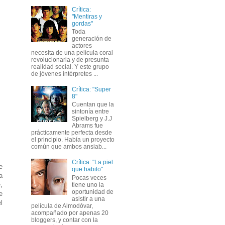
Crítica:
"Mentiras y
gordas"
Toda
generación de
actores
necesita de una película coral
revolucionaria y de presunta
realidad social. Y este grupo
de jóvenes intérpretes ...
Crítica: "Super
8"
Cuentan que la
sintonía entre
Spielberg y J.J
Abrams fue
prácticamente perfecta desde
el principio. Había un proyecto
común que ambos ansiab...
Crítica: "La piel
e
que habito"
a
Pocas veces
,
tiene uno la
oportunidad de
e
asistir a una
l
película de Almodóvar,
acompañado por apenas 20
bloggers, y contar con la