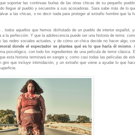
 que soportar las continuas burlas de las otras chicas de su pequeño pueblo
do llegue al pueblo y secuestre a sus acosadoras. Sara sabe más de lo qu
salvar a las chicas, o no decir nada para proteger al extraño hombre que la h
 , todos aquellos que hemos disfrutado de un pueblo de interior español, y
ta a la perfección. Y que la adolescencia puede ser una historia de terror, com
 y las redes sociales actuales, y de cómo un chica decide no hacer algo, co
r moral donde el espectador se plantea qué es lo que haría él mismo
. 
a psicológico, con todo los ingredientes de una película de terror clásica. E
que esta historia terminará en sangre y, como casi todas las películas de est
 giro que incluye intimidación, y un extraño que viene a ayudar lo que hac
uperficie.