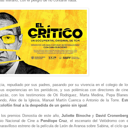
s literario, con el peligro de no contarte nada.
a, repudiado por sus padres, pasando por su vivencia en el colegio de lo
s experiencias en los periódicos, y sus polémicas con directores de cine
quizás, con los testimonios de Oti Rodriguez, Marta Medina, Pepa Blanes
ndo, Alex de la Iglesia, Manuel Martín Cuenca o Antonio de la Torre.
Est
olofón final a la despedida de un genio sin igual
.
n los premios Donostia de este año,
Juliette Binoche
y
David Cronenber
remio Nacional de Cine a
Penélope Cruz
, el escenario del Velódromo con e
aravilloso estreno de la película de León de Aranoa sobre Sabina, el ciclo qu