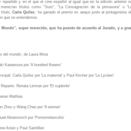
partido y en el que el cine español al igual que en la edición anterior s
merecían títulos como "Suro", "La Consagración de la primavera" o "L
 título,
Carla Quilez
, ha ganado el premio ex aequo junto al protagonista d
ión que no entendemos.
 Mundo", super merecido, que ha puesto de acuerdo al Jurado, y a gra
es del mundo', de Laura Mora
ki Kawamura por 'A hundred flowers'
ncipal: Carla Quílez por 'La maternal' y Paul Kircher por 'Le Lycéen'
 Reparto: Renata Lerman por 'El suplente'
arian Mathias
un Zhou y Wang Chao por 'A woman'
nuel Abramovich por 'Pornomelancolía'
ne Aslan y Paul Saintillan