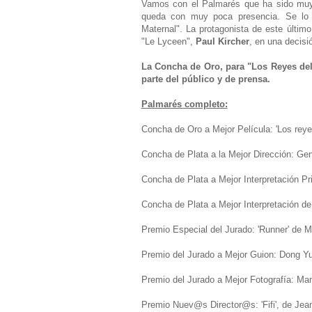
Vamos con el Palmarés que ha sido muy re
queda con muy poca presencia. Se lo 
Maternal". La protagonista de este último
"Le Lyceen",
Paul Kircher
, en una decis
La
Concha de Oro, para "Los Reyes del
parte del público y de prensa.
Palmarés completo:
Concha de Oro a Mejor Película: 'Los rey
Concha de Plata a la Mejor Dirección: Gen
Concha de Plata a Mejor Interpretación Pri
Concha de Plata a Mejor Interpretación de
Premio Especial del Jurado: 'Runner' de M
Premio del Jurado a Mejor Guion: Dong Y
Premio del Jurado a Mejor Fotografía: Ma
Premio Nuev@s Director@s: 'Fifi', de Jean