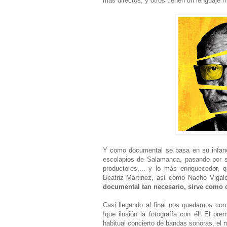
más directos, y otros tienen un lenguaje má
Y como documental se basa en su infanci
escolapios de Salamanca, pasando por su
productores,... y lo más enriquecedor, 
Beatriz Martinez, así como Nacho Vigalo
documental tan necesario, sirve como c
Casi llegando al final nos quedamos co
!que ilusión la fotografía con él! El p
habitual concierto de bandas sonoras, el m