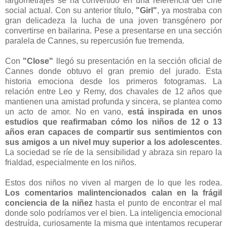
largometrajes se ha convertido en una referencia del cine
social actual. Con su anterior título,
"Girl"
, ya mostraba con
gran delicadeza la lucha de una joven transgénero por
convertirse en bailarina. Pese a presentarse en una sección
paralela de Cannes, su repercusión fue tremenda.
Con
"Close"
llegó su presentación en la sección oficial de
Cannes donde obtuvo el gran premio del jurado. Esta
historia emociona desde los primeros fotogramas. La
relación entre Leo y Remy, dos chavales de 12 años que
mantienen una amistad profunda y sincera, se plantea como
un acto de amor. No en vano,
está inspirada en unos
estudios que reafirmaban cómo los niños de 12 o 13
años eran capaces de compartir sus sentimientos con
sus amigos a un nivel muy superior a los adolescentes
.
La sociedad se ríe de la sensibilidad y abraza sin reparo la
frialdad, especialmente en los niños.
Estos dos niños no viven al margen de lo que les rodea.
Los comentarios malintencionados calan en la frágil
conciencia de la niñez
hasta el punto de encontrar el mal
donde solo podríamos ver el bien. La inteligencia emocional
destruída, curiosamente la misma que intentamos recuperar