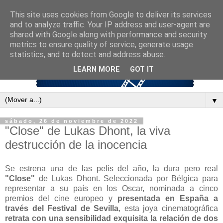
This site uses cookies from Google to deliver its services
and to analyze traffic. Your IP address and user-agent are
shared with Google along with performance and security
metrics to ensure quality of service, generate usage
statistics, and to detect and address abuse.
LEARN MORE
GOT IT
▼
sábado, 26 de noviembre de 2022
"Close" de Lukas Dhont, la viva
destrucción de la inocencia
Se estrena una de las pelis del año, la dura pero real
"Close"
de Lukas Dhont. Seleccionada por Bélgica para
representar a su país en los Oscar, nominada a cinco
premios del cine europeo y
presentada en España a
través del Festival de Sevilla
, esta joya cinematográfica
retrata con una sensibilidad exquisita la relación de dos