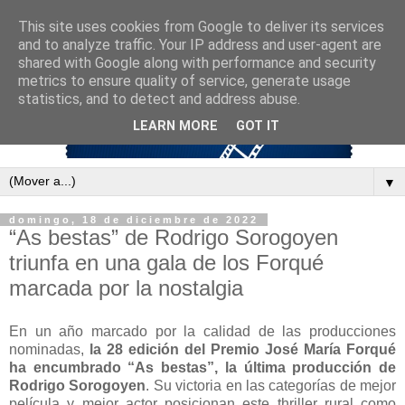
This site uses cookies from Google to deliver its services
and to analyze traffic. Your IP address and user-agent are
shared with Google along with performance and security
metrics to ensure quality of service, generate usage
statistics, and to detect and address abuse.
LEARN MORE
GOT IT
▼
domingo, 18 de diciembre de 2022
“As bestas” de Rodrigo Sorogoyen
triunfa en una gala de los Forqué
marcada por la nostalgia
En un año marcado por la calidad de las producciones
nominadas,
la 28 edición del Premio José María Forqué
ha encumbrado “As bestas”, la última producción de
Rodrigo Sorogoyen
. Su victoria en las categorías de mejor
película y mejor actor posicionan este thriller rural como