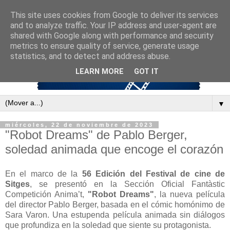
This site uses cookies from Google to deliver its services
and to analyze traffic. Your IP address and user-agent are
shared with Google along with performance and security
metrics to ensure quality of service, generate usage
statistics, and to detect and address abuse.
LEARN MORE
GOT IT
▼
miércoles, 22 de noviembre de 2023
"Robot Dreams" de Pablo Berger,
soledad animada que encoge el corazón
En el marco de la
56 Edición del Festival de cine de
Sitges
, se presentó en la Sección Oficial Fantàstic
Competición Anima’t,
"Robot Dreams"
, la nueva película
del director Pablo Berger, basada en el cómic homónimo de
Sara Varon. Una estupenda película animada sin diálogos
que profundiza en la soledad que siente su protagonista.