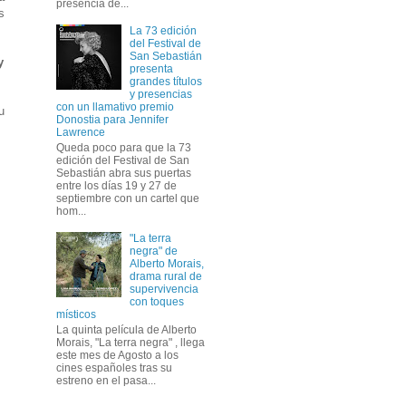
presencia de...
s
La 73 edición
del Festival de
San Sebastián
y
presenta
grandes títulos
y presencias
con un llamativo premio
u
Donostia para Jennifer
Lawrence
Queda poco para que la 73
edición del Festival de San
Sebastián abra sus puertas
entre los días 19 y 27 de
septiembre con un cartel que
hom...
"La terra
negra" de
Alberto Morais,
drama rural de
supervivencia
con toques
místicos
La quinta película de Alberto
Morais, "La terra negra" , llega
este mes de Agosto a los
cines españoles tras su
estreno en el pasa...