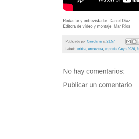
Redactor y entrevistador: Daniel Díaz
Editora de vídeo y montaje: Mar Ríos
Publicado por
Cinedania
at
21:57
Labels:
critica
,
entrevista
,
especial Goya 2026
,
f
No hay comentarios:
Publicar un comentario