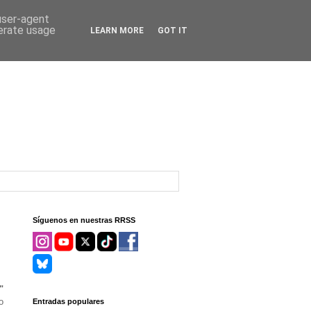
 user-agent
nerate usage
LEARN MORE
GOT IT
Síguenos en nuestras RRSS
"
o
Entradas populares