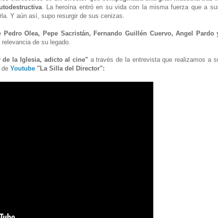
todestructiva
. La heroína entró en su vida con la misma fuerza que a su
la. Y aún así, supo resurgir de sus cenizas.
de
Pedro Olea, Pepe Sacristán, Fernando Guillén Cuervo, Angel Pardo 
a relevancia de su legado.
 de la Iglesia, adicto al cine"
a través de la entrevista que realizamos a s
n de
Youtube
"La Silla del Director":