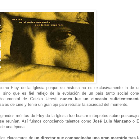
como Eloy de la Iglesia porque su historia no es exclusivamente la de u
, sino que es fiel reflejo de la evolución de un país tanto social com
 documental de Gaizka Urresti
nunca fue un cineasta suficientement
salas de cine y tenía un gran ojo para retratar la sociedad del momento.
grandes méritos de Eloy de la Iglesia fue buscar intérpretes sobre personaje
 se reunían. Así fuimos conociendo talentos como
José Luis Manzano
o
E
s de una época.
 los claroscuros de
un director que compaginaba una gran maestría tras l