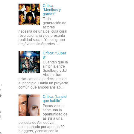
Crítica:
"Mentiras y
gordas"
Toda
generación de
actores
necesita de una película coral
revolucionaria y de presunta
realidad social. Y este grupo
de jóvenes intérpretes ...
Crítica: "Super
8"
Cuentan que la
sintonía entre
Spielberg y J.J
Abrams fue
prácticamente perfecta desde
el principio. Había un proyecto
n
común que ambos ansiab...
o
e
Crítica: "La piel
que habito"
Pocas veces
tiene uno la
s
oportunidad de
l
asistir a una
película de Almodóvar,
acompañado por apenas 20
bloggers, y contar con la
a