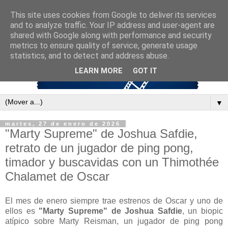
This site uses cookies from Google to deliver its services
and to analyze traffic. Your IP address and user-agent are
shared with Google along with performance and security
metrics to ensure quality of service, generate usage
statistics, and to detect and address abuse.
LEARN MORE
GOT IT
▼
martes, 27 de enero de 2026
"Marty Supreme" de Joshua Safdie,
retrato de un jugador de ping pong,
timador y buscavidas con un Thimothée
Chalamet de Oscar
El mes de enero siempre trae estrenos de Oscar y uno de
ellos es
"Marty Supreme" de Joshua Safdie
, un biopic
atípico sobre Marty Reisman, un jugador de ping pong