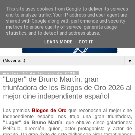
This site uses cookies from Google to deliver its services
and to analyze traffic. Your IP address and user-agent are
shared with Google along with performance and security
metrics to ensure quality of service, generate usage
statistics, and to detect and address abuse.
LEARN MORE
GOT IT
▼
martes, 10 de febrero de 2026
"Luger" de Bruno Martín, gran
triunfadora de los Blogos de Oro 2026 al
mejor cine independiente español
Los premios
Blogos de Oro
que reconocen al mejor cine
independiente español nos trajo una gran triunfadora,
"Luger" de Bruno Martín
, que obtuvo cinco galardones:
Película, dirección, guion, actor protagonista y actor de
reparto. Un gran éxito de este thriller con aires tarantinianos