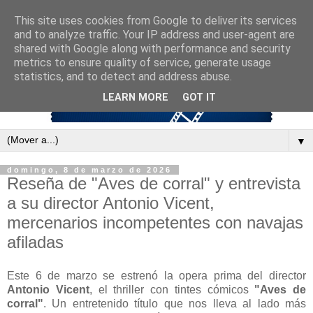
This site uses cookies from Google to deliver its services
and to analyze traffic. Your IP address and user-agent are
shared with Google along with performance and security
metrics to ensure quality of service, generate usage
statistics, and to detect and address abuse.
LEARN MORE
GOT IT
▼
domingo, 8 de marzo de 2026
Reseña de "Aves de corral" y entrevista
a su director Antonio Vicent,
mercenarios incompetentes con navajas
afiladas
Este 6 de marzo se estrenó la opera prima del director
Antonio Vicent
, el thriller con tintes cómicos
"Aves de
corral"
. Un entretenido título que nos lleva al lado más