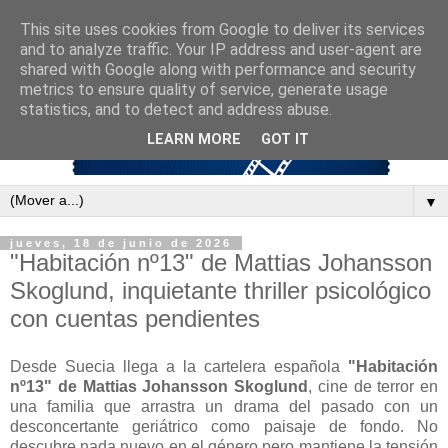
This site uses cookies from Google to deliver its services
and to analyze traffic. Your IP address and user-agent are
shared with Google along with performance and security
metrics to ensure quality of service, generate usage
statistics, and to detect and address abuse.
LEARN MORE
GOT IT
▼
jueves, 18 de junio de 2026
"Habitación nº13" de Mattias Johansson
Skoglund, inquietante thriller psicológico
con cuentas pendientes
Desde Suecia llega a la cartelera española
"Habitación
nº13" de Mattias Johansson Skoglund
, cine de terror en
una familia que arrastra un drama del pasado con un
desconcertante geriátrico como paisaje de fondo. No
descubre nada nuevo en el género pero mantiene la tensión