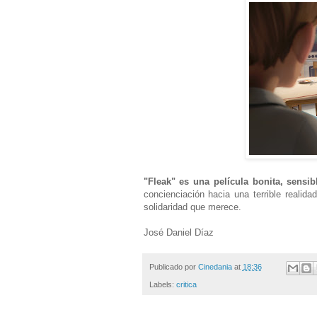
"Fleak" es una película bonita, sensi
concienciación hacia una terrible realid
solidaridad que merece.
José Daniel Díaz
Publicado por
Cinedania
at
18:36
Labels:
critica