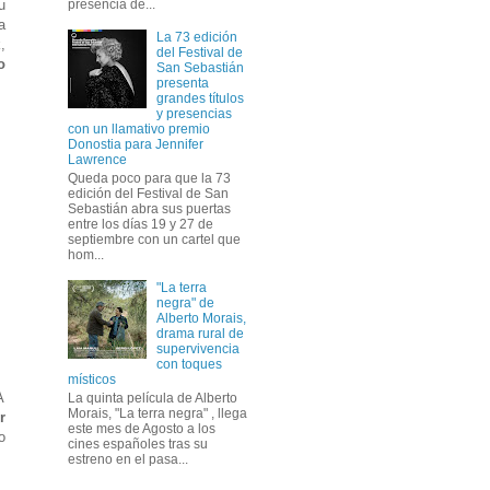
presencia de...
u
a
La 73 edición
,
del Festival de
o
San Sebastián
presenta
grandes títulos
y presencias
con un llamativo premio
Donostia para Jennifer
Lawrence
Queda poco para que la 73
edición del Festival de San
Sebastián abra sus puertas
entre los días 19 y 27 de
septiembre con un cartel que
hom...
"La terra
negra" de
Alberto Morais,
drama rural de
supervivencia
con toques
místicos
A
La quinta película de Alberto
Morais, "La terra negra" , llega
r
este mes de Agosto a los
o
cines españoles tras su
estreno en el pasa...