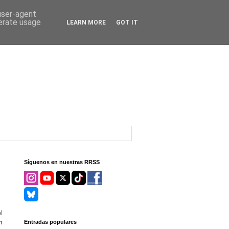
 user-agent
nerate usage
LEARN MORE
GOT IT
Síguenos en nuestras RRSS
l
n
Entradas populares