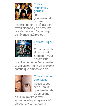
Crítica:
"Mentiras y
gordas"
Toda
generación de
actores
necesita de una película coral
revolucionaria y de presunta
realidad social. Y este grupo
de jóvenes intérpretes ...
Crítica: "Super
8"
Cuentan que la
sintonía entre
Spielberg y J.J
Abrams fue
prácticamente perfecta desde
el principio. Había un proyecto
común que ambos ansiab...
Crítica: "La piel
que habito"
Pocas veces
tiene uno la
oportunidad de
asistir a una
película de Almodóvar,
acompañado por apenas 20
bloggers, y contar con la