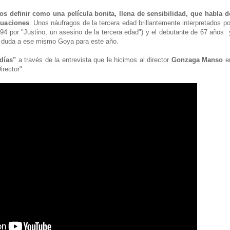
s definir como una película bonita, llena de sensibilidad, que habla d
tuaciones
. Unos náufragos de la tercera edad brillantemente interpretados po
4 por "Justino, un asesino de la tercera edad") y el debutante de 67 años 
n duda a ese mismo Goya para este año.
días"
a través de la entrevista que le hicimos al director
Gonzaga Manso
e
irector":