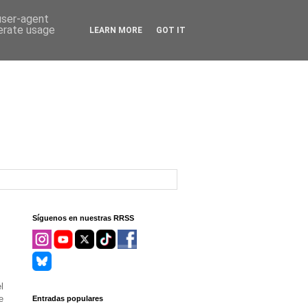
 user-agent
nerate usage
LEARN MORE
GOT IT
Síguenos en nuestras RRSS
l
e
Entradas populares