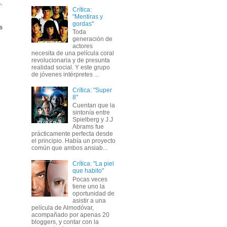
,
Crítica:
"Mentiras y
gordas"
s
Toda
generación de
actores
necesita de una película coral
revolucionaria y de presunta
realidad social. Y este grupo
de jóvenes intérpretes ...
Crítica: "Super
8"
Cuentan que la
sintonía entre
Spielberg y J.J
Abrams fue
prácticamente perfecta desde
el principio. Había un proyecto
común que ambos ansiab...
Crítica: "La piel
que habito"
Pocas veces
tiene uno la
oportunidad de
asistir a una
película de Almodóvar,
acompañado por apenas 20
bloggers, y contar con la