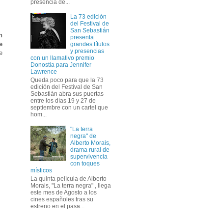
presencia de...
La 73 edición
del Festival de
San Sebastián
n
presenta
e
grandes títulos
y presencias
e
con un llamativo premio
Donostia para Jennifer
Lawrence
Queda poco para que la 73
edición del Festival de San
Sebastián abra sus puertas
entre los días 19 y 27 de
septiembre con un cartel que
hom...
"La terra
negra" de
Alberto Morais,
drama rural de
supervivencia
con toques
místicos
La quinta película de Alberto
Morais, "La terra negra" , llega
este mes de Agosto a los
cines españoles tras su
estreno en el pasa...