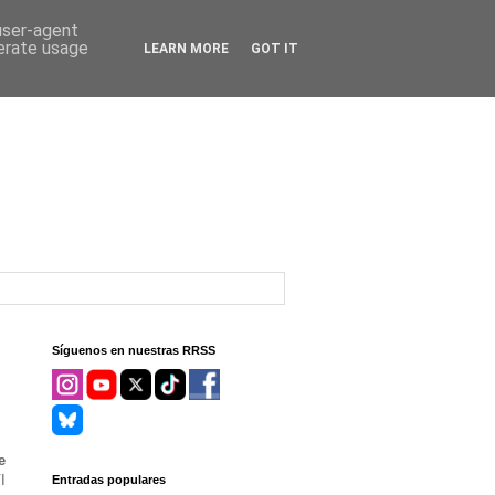
 user-agent
nerate usage
LEARN MORE
GOT IT
Síguenos en nuestras RRSS
e
I
Entradas populares