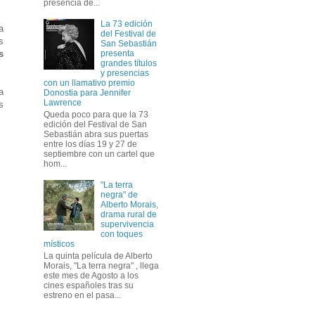
presencia de...
La 73 edición
a
del Festival de
s
San Sebastián
s
presenta
grandes títulos
y presencias
con un llamativo premio
a
Donostia para Jennifer
Lawrence
s
Queda poco para que la 73
edición del Festival de San
Sebastián abra sus puertas
entre los días 19 y 27 de
septiembre con un cartel que
hom...
"La terra
negra" de
Alberto Morais,
drama rural de
supervivencia
con toques
místicos
La quinta película de Alberto
Morais, "La terra negra" , llega
este mes de Agosto a los
cines españoles tras su
estreno en el pasa...