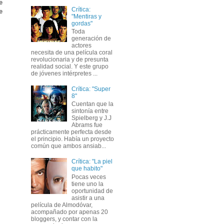
e
Crítica:
e
"Mentiras y
gordas"
Toda
generación de
actores
necesita de una película coral
revolucionaria y de presunta
realidad social. Y este grupo
de jóvenes intérpretes ...
Crítica: "Super
8"
Cuentan que la
sintonía entre
Spielberg y J.J
Abrams fue
prácticamente perfecta desde
el principio. Había un proyecto
común que ambos ansiab...
Crítica: "La piel
que habito"
Pocas veces
tiene uno la
oportunidad de
asistir a una
película de Almodóvar,
acompañado por apenas 20
bloggers, y contar con la