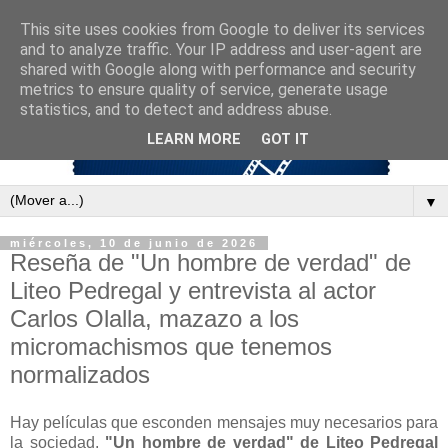
This site uses cookies from Google to deliver its services
and to analyze traffic. Your IP address and user-agent are
shared with Google along with performance and security
metrics to ensure quality of service, generate usage
statistics, and to detect and address abuse.
LEARN MORE
GOT IT
▼
miércoles, 10 de junio de 2026
Reseña de "Un hombre de verdad" de
Liteo Pedregal y entrevista al actor
Carlos Olalla, mazazo a los
micromachismos que tenemos
normalizados
Hay películas que esconden mensajes muy necesarios para
la sociedad.
"Un hombre de verdad" de Liteo Pedregal